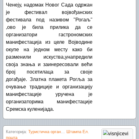
Ченеју, надомак Новог Сада одржан
је фестивал војвођанских
фестивала под називом "Рогаљ"
,ово је била прилика да се
организатори гастрономских
манифестација из целе Војводине
окупе на једном месту како би
разменили искуства,унапредили
своја знања и заинересовали већи
број посетилаца за своје
догађаје. Златна плакета Рогља за
очување традиције и организацију
манифестације уручена је
организаторима манифестације
Сремска куленијада.
Категорија:
Туристичка организација Шид
Штампа
Ел.
пошта