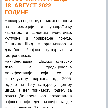
18. АВГУСТ 2022.
ГОДИНЕ
У оквиру својих редовних активности
на промоцији и унапређењу
квалитета и садржаја туристичке,
културне и привредне понуде,
Општина Шид је организатор и
домаћин бројних културних и
гастрономских
манифестација. "Шидско културно
лето" је традицонална
манифестација која се у
континуитету одржава од 2005.
године на Тргу културе у центру
Шида, а већ тринаесту годину за
редом „Винарска ноћ“ представља
најпосећенији део манифестације
која се одржава 18.августа.