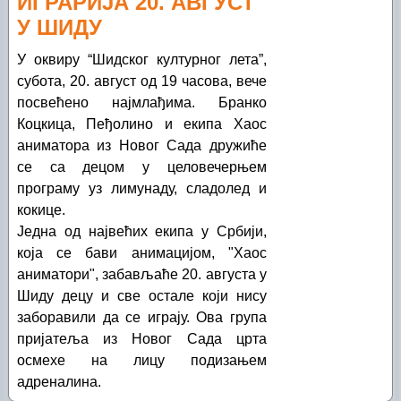
ИГРАРИЈА 20. АВГУСТ
У ШИДУ
У оквиру “Шидског културног лета”,
субота, 20. август од 19 часова, вече
посвећено најмлађима. Бранко
Коцкица, Пеђолино и екипа Хаос
аниматора из Новог Сада дружиће
се са децом у целовечерњем
програму уз лимунаду, сладолед и
кокице.
Једна од највећих екипа у Србији,
која се бави анимацијом, "Хаос
аниматори", забављаће 20. августа у
Шиду децу и све остале који нису
заборавили да се играју. Ова група
пријатеља из Новог Сада црта
осмехе на лицу подизањем
адреналина.