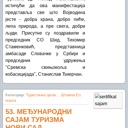
Јамена
Винарске ноћи
истичући да ова манифестација
представља све што Војводина
Ердевик
Вишњићеви дани
јесте - добра храна, добро пиће,
лепа природа, а пре свега, добри
Кукујевци
Михољски сусрети села
људи. Присутне су поздравили и
Љуба
Срем Клоб - Коб фест
председник СО Шид, Тихомир
Стаменковић, представница
Моловин
амбасаде Словачке у Србији и
председник удружења
Моровић
"Сремска
свињокоља и
Сот
кобасицијада", Станислав Ђиерчан.
Привина Глава
Шид
Категорија:
Туристичка организација Шид
Штампа
Ел.
пошта
53. МЕЂУНАРОДНИ
САЈАМ ТУРИЗМА
НОВИ САД