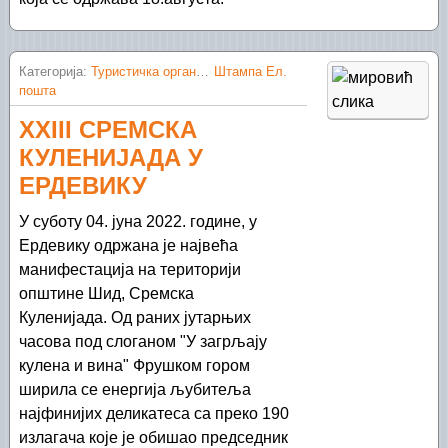
Категорија:
Туристичка организација Шид
Штампа
Ел.
пошта
XXIII СРЕМСКА
КУЛЕНИЈАДА У
ЕРДЕВИКУ
У суботу 04. јуна 2022. године, у
Ердевику одржана је највећа
манифестација на територији
општине Шид, Сремска
Куленијада. Од раних јутарњих
часова под слоганом "У загрљају
кулена и вина" Фрушком гором
ширила се енергија љубитеља
најфинијих деликатеса са преко 190
излагача које је обишао председник