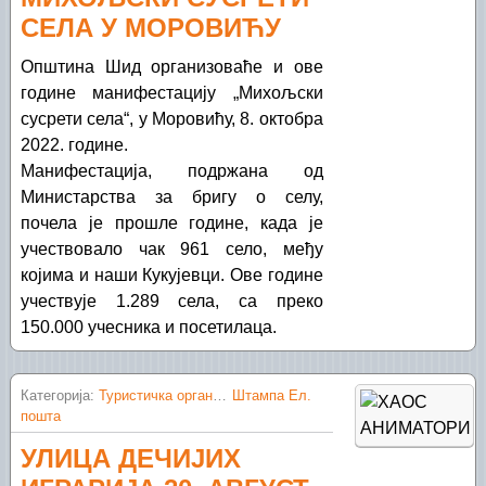
СЕЛА У МОРОВИЋУ
Општина Шид организоваће и ове
године манифестацију „Михољски
сусрети села“, у Моровићу, 8. октобра
2022. године.
Манифестација, подржана од
Министарства за бригу о селу,
почела је прошле године, када је
учествовало чак 961 село, међу
којима и наши Кукујевци. Ове године
учествује 1.289 села, са преко
150.000 учесника и посетилаца.
Категорија:
Туристичка организација Шид
Штампа
Ел.
пошта
УЛИЦА ДЕЧИЈИХ