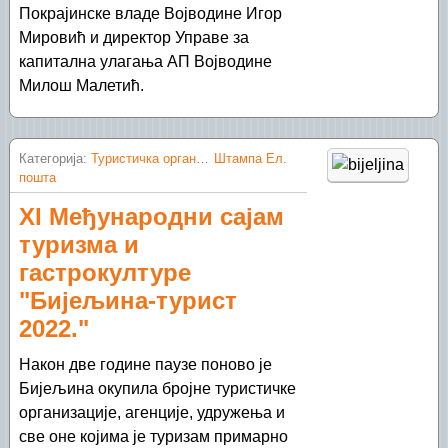
Покрајинске владе Војводине Игор
Мировић и директор Управе за
капитална улагања АП Војводине
Милош Малетић.
Категорија:
Туристичка организација Шид
Штампа
Ел.
пошта
XI Међународни сајам
туризма и
гастрокултуре
"Бијељина-турист
2022."
Након две године паузе поново је
Бијељина окупила бројне туристичке
организације, агенције, удружења и
све оне којима је туризам примарно