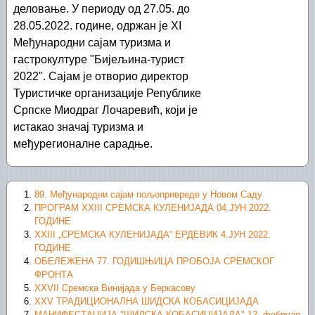
деловање. У периоду од 27.05. до
28.05.2022. године, одржан је XI
Међународни сајам туризма и
гастрокултуре "Бијељина-турист
2022". Сајам је отворио директор
Туристичке организације Републике
Српске Миодраг Лочаревић, који је
истакао значај туризма и
међурегионалне сарадње.
89. Међународни сајам пољопривреде у Новом Саду
ПРОГРАМ XXIII СРЕМСКА КУЛЕНИЈАДА 04.ЈУН 2022.
ГОДИНЕ
XXIII „СРЕМСКА КУЛЕНИЈАДА“ ЕРДЕВИК 4.ЈУН 2022.
ГОДИНЕ
ОБЕЛЕЖЕНА 77. ГОДИШЊИЦА ПРОБОЈА СРЕМСКОГ
ФРОНТА
XXVII Сремска Винијада у Беркасову
XXV ТРАДИЦИОНАЛНА ШИДСКА КОБАСИЦИЈАДА
МАНИФЕСТАЦИЈА "ШИДСКА КОБАСИЦИЈАДА" 12. фебруар