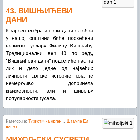
43. ВИШЊИЋЕВИ
ДАНИ
Kрај септембра и први дани октобра
у нашој општини биће посвећени
великом гуслару Филипу Вишњићу.
Традиционални, већ 43. по реду,
"Вишњићеви дани" подсетиће нас
на
лик и дело једне од највећих
личности српске историје која је
немерљиво допринела
књижевности, али и ширењу
популарности гусала.
Категорија:
Туристичка организација Шид
Штампа
Ел.
пошта
МИХОЉСКИ СУСРЕТИ