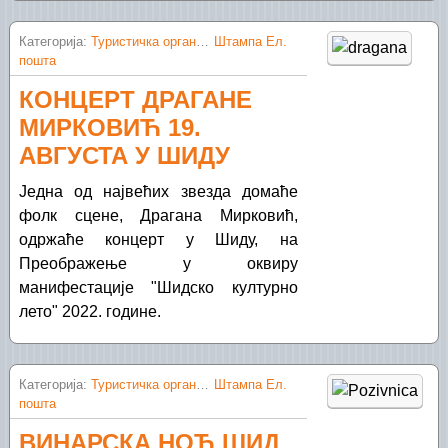
Категорија:
Туристичка организација Шид
Штампа
Ел.
пошта
КОНЦЕРТ ДРАГАНЕ
МИРКОВИЋ 19.
АВГУСТА У ШИДУ
Једна од највећих звезда домаће
фолк сцене, Драгана Мирковић,
одржаће концерт у Шиду, на
Преображење у оквиру
манифестације "Шидско културно
лето" 2022. године.
Категорија:
Туристичка организација Шид
Штампа
Ел.
пошта
ВИНАРСКА НОЋ ШИД