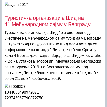
Туристичка организација Шид на
41.Међународном сајму у Београду.
Туристичка организација Шид ће и ове године да
учествује на Међународном сајму туризма у Београду.
О Туристичкој понуди општине Шид моћи ћете да се
информишете на штанду " Диван је кићени Срем" у
хали 4 Београдског сајма. Заједно са Шидом излагаће
и Војна установа "Моровић" Међународни београдски
сајам туризма 2019. на Београдском сајму, под
слоганом „Лето је ближе него што мислите“ одржаће
се од 21. до 24. фебруара 2019.