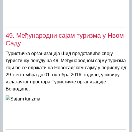
Јамена
Винарске ноћи
Ердевик
Вишњићеви дани
Кукујевци
Михољски сусрети села
49. Међународни сајам туризма у Нвом
Љуба
Срем Клоб - Коб фест
Саду
Моловин
Туристичка организација Шид представиће своју
туристичку понуду на 49. Међународном сајму туризма
Моровић
који ће се одржати на Новосадском сајму у периоду од
Сот
29. септембра до 01. октобра 2016. године, у оквиру
излагачког простора Туристичке организације
Привина Глава
Војводине.
Шид