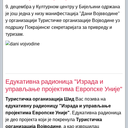
9. децембра у Културном центру у Бијељини одржана
је још једна у низу манифестација "Дани Војвводине"
у организацији Туристичке организације Војводине уз
подршку Покрајинскг секретаријата за привреду и
туризам.
Едукативна радионица "Израда и
управљање пројектима Европске Уније"
Туристичка организација Шид
Вас позива на
едукативну радионицу
"Израда и управљање
пројектима Европске Уније"
. Едукативна радионица
је део пројекта који је покренула
Туристичка
организација Војводине
, а као извршилац