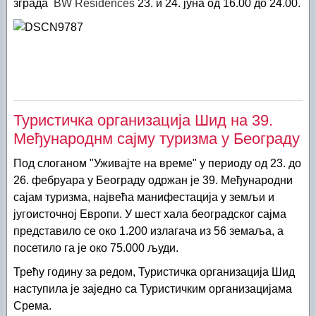
зграда
BW Residences
23. и 24. јуна од 16.00 до 24.00.
Туристичка организација Шид на 39.
Међународнм сајму туризма у Београду
Под слоганом "Уживајте на време" у периоду од 23. до
26. фебруара у Београду одржан је 39. Међународни
сајам туризма, највећа манифестација у земљи и
југоисточној Европи. У шест хала београдског сајма
представило се око 1.200 излагача из 56 земаља, а
посетило га је око 75.000 људи.
Трећу годину за редом, Туристичка организација Шид
наступила је заједно са Туристичким организацијама
Срема.