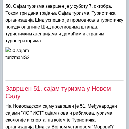
50. Сајам туризма завршен је у суботу 7. октобра.
Током три дана трајања Сајма туризма, Туристичка
организација Шид успешно је промовисала туристичку
понуду општине Шид посетиоцима штанда,
туристичким агенцијама и домаћим и страним
туроператорима.
Завршен 51. сајам туризма у Новом
Саду
На Новосадском сајму завршен је 51. Међународни
сајами "ЛОРИСТ" сајам лова и рибилова,туризма,
екологије и спорта, на којем је Туристичка
организација Шид са Војном установом "Моровић"