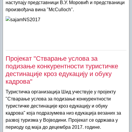
наступају представници В.У. Моровић и предстваници
произвођача вина "McCulloch".
Пројекат "Стварање услова за
подизање конкурентности туристичке
дестинације кроз едукацију и обуку
кадрова"
Туристичка организација Шид учествује у пројекту
"Стварање услова за подизање конкурентности
туристичке дестинације кроз едукацију и обуку
кадрова" која подразумева низ едукација везаних за
развој туризма у Војводини. Пројекат се одржава у
периоду од маја до децембра 2017. године.