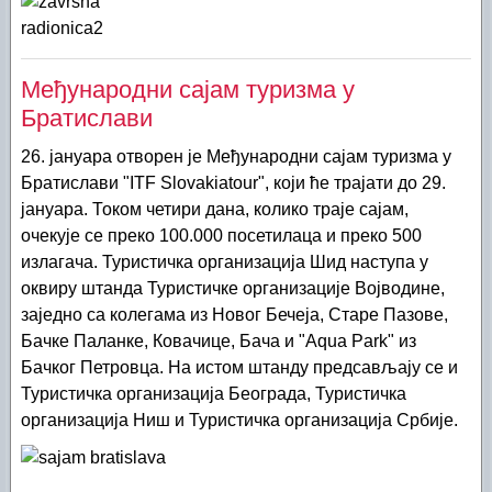
Међународни сајам туризма у
Братислави
26. јануара отворен је Међународни сајам туризма у
Братислави "ITF Slovakiatour", који ће трајати до 29.
јануара. Током четири дана, колико траје сајам,
очекује се преко 100.000 посетилаца и преко 500
излагача. Туристичка организација Шид наступа у
оквиру штанда Туристичке организације Војводине,
заједно са колегама из Новог Бечеја, Старе Пазове,
Бачке Паланке, Ковачице, Бача и "Aqua Park" из
Бачког Петровца. На истом штанду предсављају се и
Туристичка организација Београда, Туристичка
организација Ниш и Туристичка организација Србије.