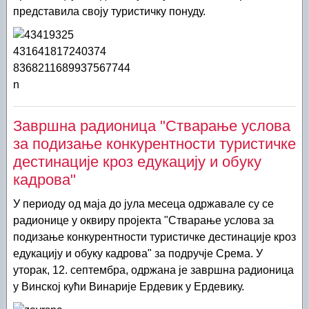
представила своју туристичку понуду.
Завршна радионица "Стварање услова
за подизање конкурентности туристичке
дестинације кроз едукацију и обуку
кадрова"
У периоду од маја до јула месеца одржавале су се
радионице у оквиру пројекта "Стварање услова за
подизање конкурентности туристичке дестинације кроз
едукацију и обуку кадрова" за подручје Срема. У
уторак, 12. септембра, одржана је завршна радионица
у Винској кући Винарије Ердевик у Ердевику.