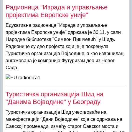
Радионица "Израда и управљање
пројектима Европске уније"
Едукативна радионица "Израда и управљање
пројектима Европске уније" одржана је 30.11. у сали
Народне библиотеке "Симеон Пишчевић" у Шиду.
Радионице су део пројекта који је је покренула
Туристичка организација Војводине, а као извршилац
ангажована је компанија Футуризам доо из Новог
Сада.
Туристичка организација Шид на
"Данима Војводине" у Београду
Туристичка организација Шид учествоваће на
манифестацији "Дани Војводине" која се одржава на
Савској променади, између старог Савског моста и