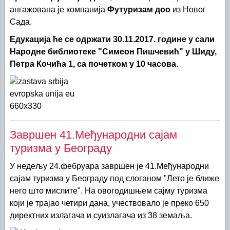
ангажована је компанија
Футуризам доо
из Новог
Сада.
Едукација ће се одржати 30.11.2017. године у сали
Народне библиотеке "Симеон Пишчевић" у Шиду,
Петра Кочића 1, са почетком у 10 часова.
Завршен 41.Међународни сајам
туризма у Београду
У недељу 24.фебруара завршен је 41.Међународни
сајам туризма у Београду под слоганом "Лето је ближе
него што мислите". На овогодишњем сајму туризма
који је трајао четири дана, учествовало је преко 650
директних излагача и суизлагача из 38 земаља.